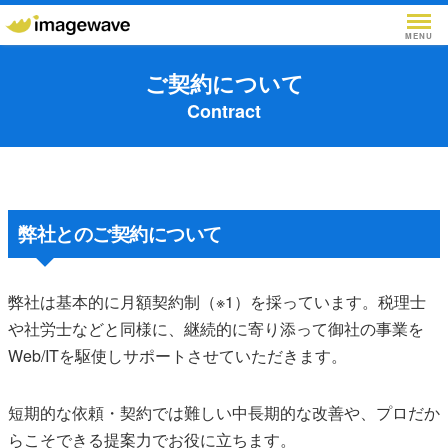
MENU
ご契約について
事業内容
Works
Contract
会社概要
Company
お知らせ
News
弊社とのご契約について
お問い合せ
Inquiry
弊社は基本的に月額契約制（※1）を採っています。税理士
や社労士などと同様に、継続的に寄り添って御社の事業を
Web/ITを駆使しサポートさせていただきます。
短期的な依頼・契約では難しい中長期的な改善や、プロだか
らこそできる提案力でお役に立ちます。